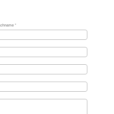
chname
*