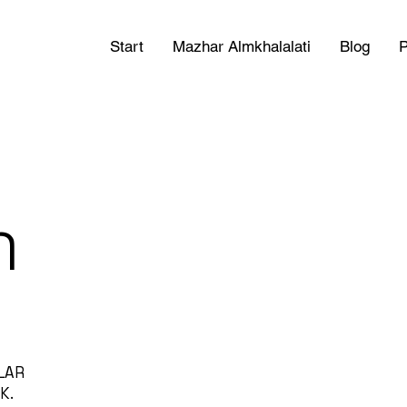
Start
Mazhar Almkhalalati
Blog
P
n
LAR
K.